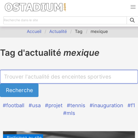
Accueil
Actualité
Tag
mexique
Tag d'actualité
mexique
#football
#usa
#projet
#tennis
#inauguration
#f1
#mls
Participez au site