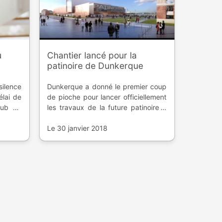
u
Chantier lancé pour la
patinoire de Dunkerque
ilence
Dunkerque a donné le premier coup
élai de
de pioche pour lancer officiellement
lub du
les travaux de la future patinoire à
double glace, située dans le Mole 1.
Le 30 janvier 2018