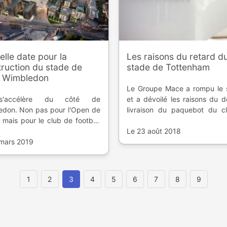
lle date pour la
Les raisons du retard d
ruction du stade de
stade de Tottenham
C Wimbledon
Le Groupe Mace a rompu le s
'accélère du côté de
et a dévoilé les raisons du d
edon. Non pas pour l'Open de
livraison du paquebot du c
, mais pour le club de football
nord de Londres.
it son rêve de nouveau stade
Le 23 août 2018
crétiser.
 mars 2019
1
2
3
4
5
6
7
8
9