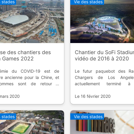
s stades
Vie des stades
se des chantiers des
Chantier du SoFi Stadi
n Games 2022
vidéo de 2016 à 2020
démie du COVID-19 est de
Le futur paquebot des R
oire ancienne pour la Chine, et
Chargers de Los Angele
hommes sont de retour à
actuellement terminé à
hou pour préparer les sites
Découvrons le chantier déb
ux Asiatiques.
 mars 2020
2016 à nos jours.
Le 16 février 2020
s stades
Vie des stades