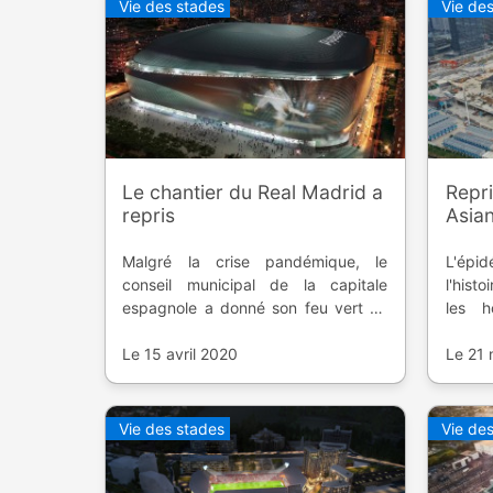
Vie des stades
Vie de
Le chantier du Real Madrid a
Repri
repris
Asia
Malgré la crise pandémique, le
L'épi
conseil municipal de la capitale
l'hist
espagnole a donné son feu vert au
les 
club madrilène et la rénovation de
Hangz
son stade.
Le 15 avril 2020
des Je
Le 21
Vie des stades
Vie de