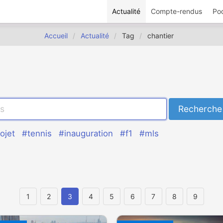
Actualité
Compte-rendus
Po
Accueil
Actualité
Tag
chantier
ojet
#tennis
#inauguration
#f1
#mls
1
2
3
4
5
6
7
8
9