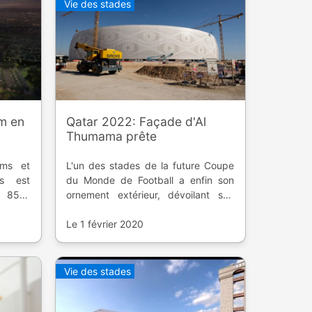
Vie des stades
um en
Qatar 2022: Façade d'Al
Thumama prête
ams et
L'un des stades de la future Coupe
s est
du Monde de Football a enfin son
 85%.
ornement extérieur, dévoilant son
uté en
aspect original en rond.
Le 1 février 2020
Vie des stades