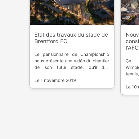
Etat des travaux du stade de
Nouve
Brentford FC
const
l'AF
Le pensionnaire de Championship
nous présente une vidéo du chantier
Ça s
de son futur stade, qu'il doit
Wimbl
partager avec le club de rugby du
tennis
London Irish
Le 1 novembre 2019
qui vo
se con
Le 10