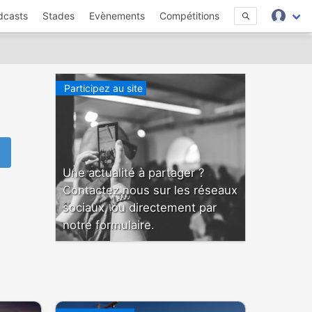
dcasts
Stades
Evènements
Compétitions
Participez au site
Une actualité à partager ?
Contactez nous sur les réseaux
sociaux, ou directement par
notre formulaire.