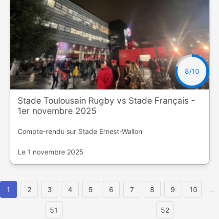
8/10
Stade Toulousain Rugby vs Stade Français -
1er novembre 2025
Compte-rendu sur Stade Ernest-Wallon
Le 1 novembre 2025
1
2
3
4
5
6
7
8
9
10
...
51
52