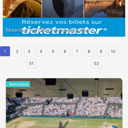
Réservez vos billets sur ticketmaster
1
2
3
4
5
6
7
8
9
10
...
51
52
Rencontre