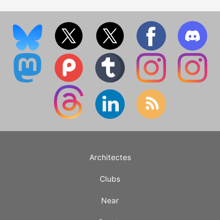
Architectes
Clubs
Near