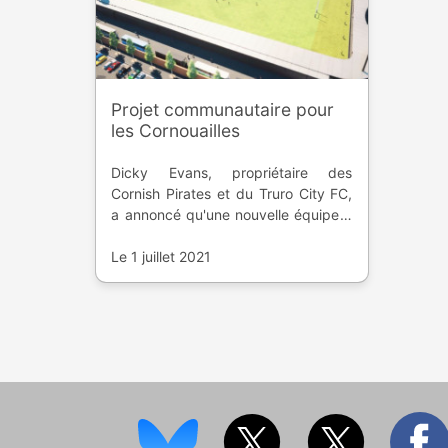
Projet communautaire pour
les Cornouailles
Dicky Evans, propriétaire des
Cornish Pirates et du Truro City FC,
a annoncé qu'une nouvelle équipe a
été mise en place pour le futur stade
qui sera la propriété de la
Le 1 juillet 2021
communauté.