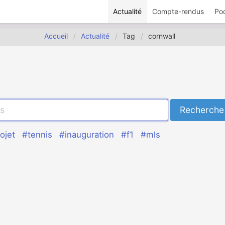
Actualité
Compte-rendus
Po
Accueil
Actualité
Tag
cornwall
ojet
#tennis
#inauguration
#f1
#mls