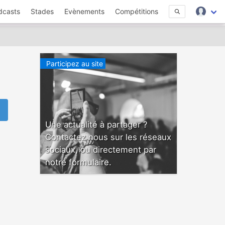
dcasts
Stades
Evènements
Compétitions
Participez au site
Une actualité à partager ?
Contactez nous sur les réseaux
sociaux, ou directement par
notre formulaire.