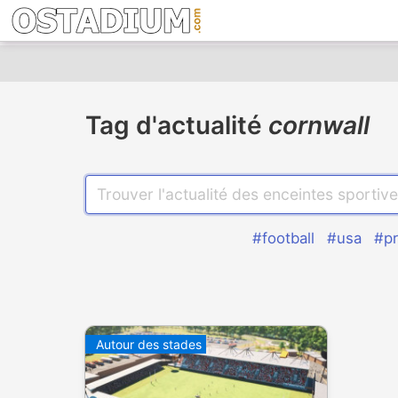
Tag d'actualité
cornwall
#football
#usa
#pr
Autour des stades