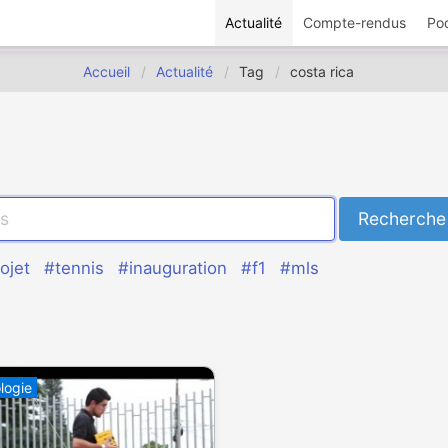
Actualité
Compte-rendus
Po
Accueil
Actualité
Tag
costa rica
ojet
#tennis
#inauguration
#f1
#mls
logie