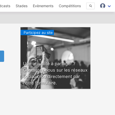
dcasts
Stades
Evènements
Compétitions
Participez au site
Une actualité à partager ?
Contactez nous sur les réseaux
sociaux, ou directement par
notre formulaire.