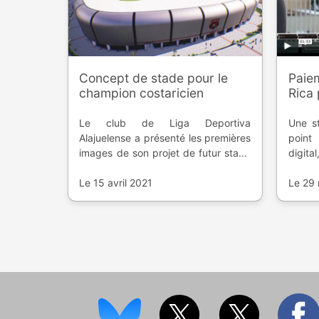
Concept de stade pour le
Paiem
champion costaricien
Rica
Le club de Liga Deportiva
Une st
Alajuelense a présenté les premières
point
images de son projet de futur stade
digit
pour 2024.
l'exp
Le 15 avril 2021
utilis
Le 29
l'équi
Monde