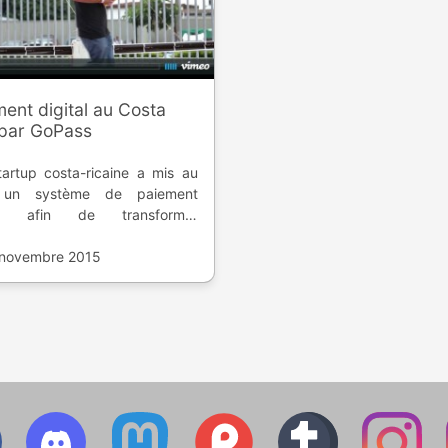
ent digital au Costa
 par GoPass
artup costa-ricaine a mis au
 un système de paiement
al, afin de transformer
érience aux stades. Il a été
é lors des qualifications de
 novembre 2015
pe nationale pour la Coupe du
 FIFA 2018.