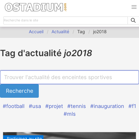
Accueil
Actualité
Tag
jo2018
Tag d'actualité
jo2018
#football
#usa
#projet
#tennis
#inauguration
#f1
#mls
Participez au site