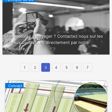
Une actualité à partager ? Contactez nous sur les
réseaux sociaux, ou directement par notre
formulaire.
1
2
3
4
5
6
7
Concept