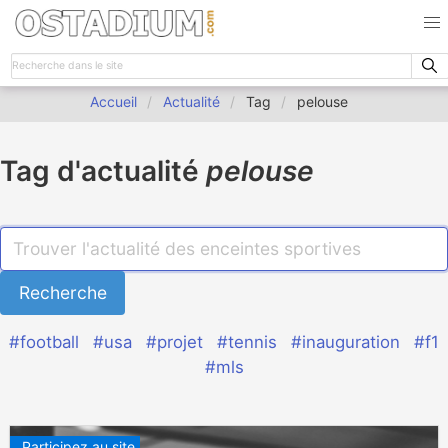
Accueil
Actualité
Tag
pelouse
Tag d'actualité
pelouse
#football
#usa
#projet
#tennis
#inauguration
#f1
#mls
Participez au site