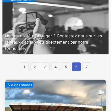
Une actualité à partager ? Contactez nous sur les
réseaux sociaux, ou directement par notre
formulaire.
1
2
3
4
5
6
7
Vie des stades