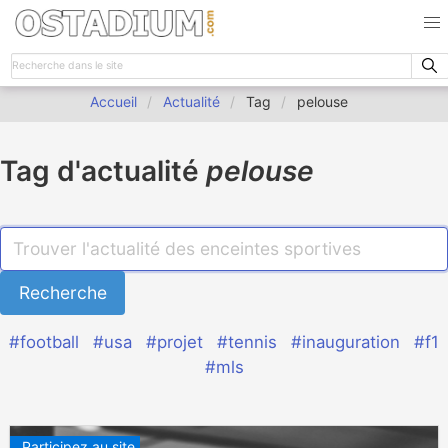
Accueil
Actualité
Tag
pelouse
Tag d'actualité
pelouse
#football
#usa
#projet
#tennis
#inauguration
#f1
#mls
Participez au site