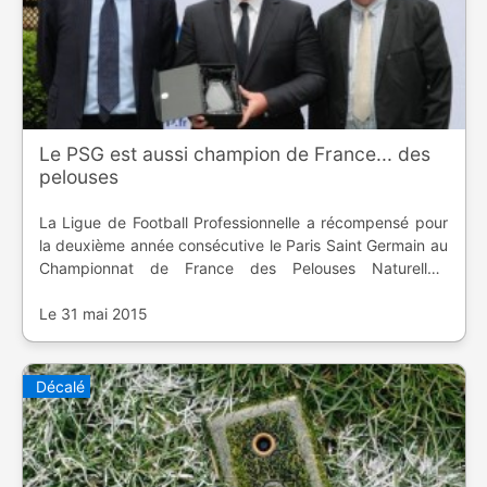
Le PSG est aussi champion de France... des
pelouses
La Ligue de Football Professionnelle a récompensé pour
la deuxième année consécutive le Paris Saint Germain au
Championnat de France des Pelouses Naturelles,
soulignant le travail de Jonathan Calderwood et son
équipe.
Le 31 mai 2015
Décalé