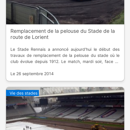
Remplacement de la pelouse du Stade de la
route de Lorient
Le Stade Rennais a annoncé aujourd'hui le début des
travaux de remplacement de la pelouse du stade où le
club évolue depuis 1912. Le match, mardi soir, face au
Toulouse Football Club a sonné le signal d'alarme qu'il
était temps d'agir.
Le 26 septembre 2014
Vie des stades