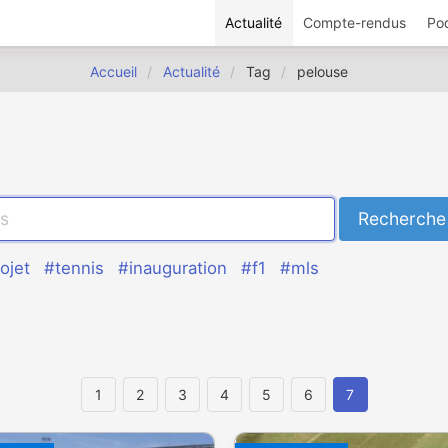
Actualité
Compte-rendus
Po
Accueil
Actualité
Tag
pelouse
ojet
#tennis
#inauguration
#f1
#mls
1
2
3
4
5
6
7