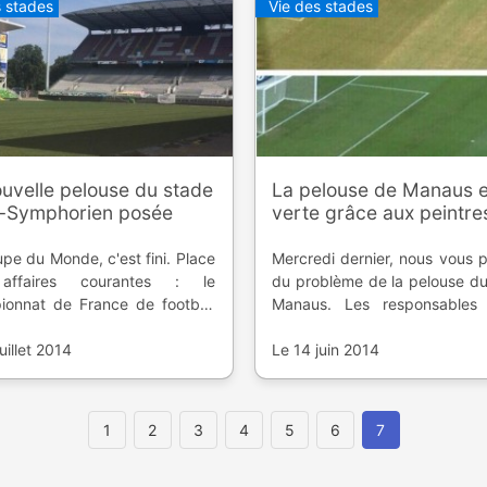
s stades
Vie des stades
uvelle pelouse du stade
La pelouse de Manaus e
t-Symphorien posée
verte grâce aux peintre
pe du Monde, c'est fini. Place
Mercredi dernier, nous vous p
affaires courantes : le
du problème de la pelouse d
ionnat de France de football
Manaus. Les responsables
nd le 9 août avec le retour
Coupe du Monde de Foo
'élite du FC Metz. La pelouse
uillet 2014
auraient trouvé la solution : 
Le 14 juin 2014
de de Saint Symphorien a été
la surface en vert.
elé pour l'occasion.
1
2
3
4
5
6
7