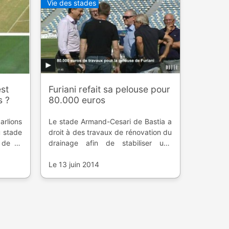
Vie des stades
st
Furiani refait sa pelouse pour
s ?
80.000 euros
arlions
Le stade Armand-Cesari de Bastia a
u stade
droit à des travaux de rénovation du
 de la
drainage afin de stabiliser une
tball
pelouse bien trop capricieuse, pour
peindre
une facture de 80.000 euros sur les
Le 13 juin 2014
fonds publics.