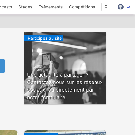
dcasts
Stades
Evènements
Compétitions
Participez au site
Une actualité à partager ?
Contactez nous sur les réseaux
sociaux, ou directement par
notre formulaire.