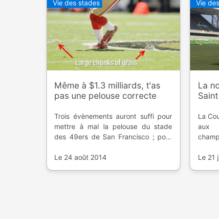
Vie des stades
Vie de
Même à $1.3 milliards, t'as
La no
pas une pelouse correcte
Sain
Trois évènements auront suffi pour
La Cou
mettre à mal la pelouse du stade
aux 
des 49ers de San Francisco ; pour
champ
un projet à 1,3 milliards de dollars,
repre
ça a du mal à passer.
Le 24 août 2014
dans l
Le 21 j
du sta
renouv