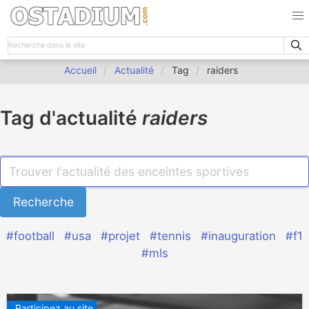
Accueil
Actualité
Tag
raiders
Tag d'actualité
raiders
#football
#usa
#projet
#tennis
#inauguration
#f1
#mls
Participez au site