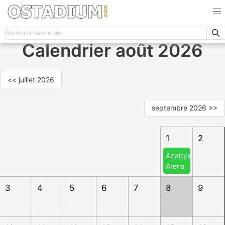
Calendrier août 2026
<< juillet 2026
septembre 2026 >>
1
2
Azattyk
Arena
3
4
5
6
7
8
9