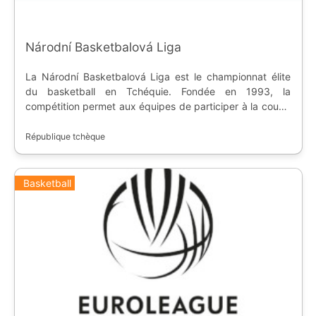
Národní Basketbalová Liga
La Národní Basketbalová Liga est le championnat élite
du basketball en Tchéquie. Fondée en 1993, la
compétition permet aux équipes de participer à la coupe
nationale, à la FIBA Champions League et à la FIBA
Europe Cup.
République tchèque
Basketball