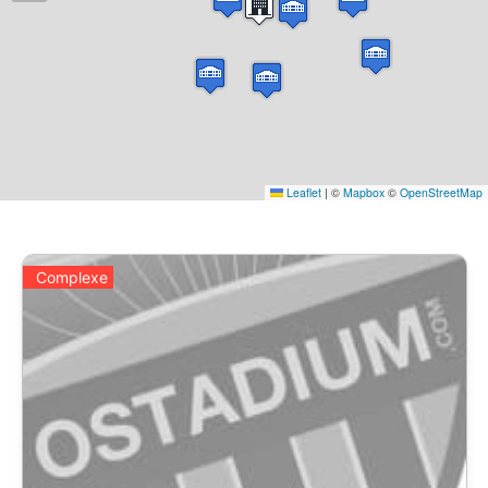
Leaflet
|
©
Mapbox
©
OpenStreetMap
Complexe