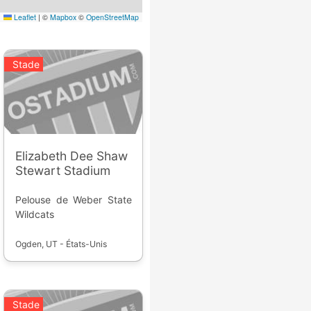
Leaflet
|
©
Mapbox
©
OpenStreetMap
Stade
Elizabeth Dee Shaw
Stewart Stadium
Pelouse de Weber State
Wildcats
Ogden, UT - États-Unis
Stade