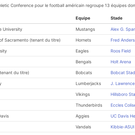
thletic Conference pour le football américain regroupe 13 équipes do
Equipe
Stade
e University
Mustangs
Alex G. Spa
 of Sacramento (tenant du titre)
Hornets
Fred Anders
sity
Eagles
Roos Field
Bengals
Holt Arena
enant du titre)
Bobcats
Bobcat Sta
y
Lumberjacks
J. Lawrenc
Vikings
Hillsboro St
Thunderbirds
Eccles Coli
Davis
Aggies
UC Davis He
Vandals
Kibbie-ASUI 