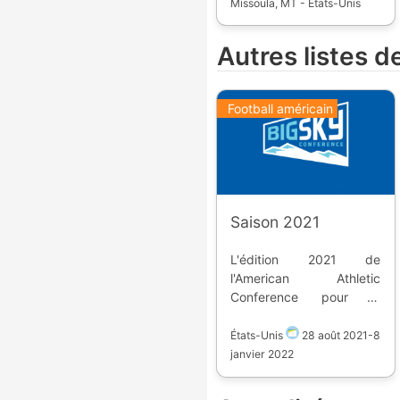
Missoula, MT - États-Unis
Autres listes d
Football américain
Saison 2021
L'édition 2021 de
l'American Athletic
Conference pour le
football américain
regroupe 13 équipes
États-Unis
28 août 2021
-
8
dont deux d'une autre
janvier 2022
conférence. | Université |
Equipe | Stade | |--------