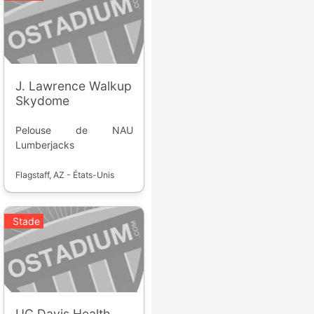
J. Lawrence Walkup
Skydome
Pelouse de NAU
Lumberjacks
Flagstaff, AZ - États-Unis
Stade
UC Davis Health