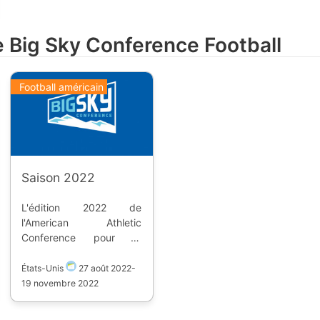
e Big Sky Conference Football
Football américain
Saison 2022
L'édition 2022 de
l'American Athletic
Conference pour le
football américain
regroupe 13 équipes
États-Unis
27 août 2022
-
dont deux d'une autre
19 novembre 2022
conférence. | Université |
Equipe | Stade | |--------