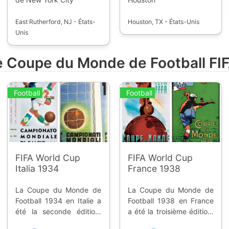
East Rutherford, NJ - États-
Houston, TX - États-Unis
Unis
de Coupe du Monde de Football FI
Football
Football
FIFA World Cup
FIFA World Cup
Italia 1934
France 1938
La Coupe du Monde de
La Coupe du Monde de
Football 1934 en Italie a
Football 1938 en France
été la seconde édition,
a été la troisième édition,
elle a eu lieu du 27 mai au
elle a eu lieu du 4 au 19