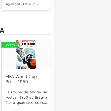
Inglewood - États-Unis
FA
Football
FIFA World Cup
Brasil 1950
La Coupe du Monde de
Football 1950 au Brésil a
été la quatrième édition,
elle a eu lieu du 24 juin au