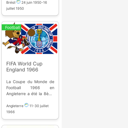
16 juillet 1950 dans 6
Brésil
24 juin 1950
-
16
stades. Treize équipes se
juillet 1950
sont affrontées.
Classement : 1. Uruguay
2. Brésil 3. Suède
Football
FIFA World Cup
England 1966
La Coupe du Monde de
Football 1966 en
Angleterre a été la 8ème
édition, elle a eu lieu du
11 au 30 juillet 1966 dans
Angleterre
11
-
30 juillet
8 stades. Seize équipes
1966
se sont affrontées.
Classement : 1.