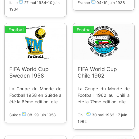
10 juin 1934 dans 8
juin 1938 dans 10 stades.
Italie
27 mai 1934
-
10 juin
France
04
-
19 juin 1938
stades. Seize équipes se
Quinze équipes se sont
1934
sont affrontées.
affrontées. Classement :
Classement : 1. Italie 2.
1. Italie 2. Hongrie 3.
Tchécoslovaquie 3.
Brésil
Football
Football
Allemagne
FIFA World Cup
FIFA World Cup
Sweden 1958
Chile 1962
La Coupe du Monde de
La Coupe du Monde de
Football 1958 en Suède a
Football 1962 au Chili a
été la 6ème édition, elle a
été la 7ème édition, elle a
eu lieu du 8 au 29 juin
eu lieu du 30 mai au 17
1958 dans 12 stades.
juin 1962 dans 4 stades.
Suède
08
-
29 juin 1958
Chili
30 mai 1962
-
17 juin
Seize équipes se sont
Seize équipes se sont
1962
affrontées. Classement :
affrontées. Classement :
1. Brésil 2. Suède 3.
1. Brésil 2.