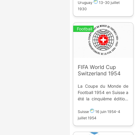
13 au 30 juillet 1930
Uruguay
13
-
30 juillet
dans 3 stades de
1930
Montevideo. Treize
équipes se sont
affrontées. Classement :
Football
1. Uruguay 2. Argentine
3. Etats-Unis
FIFA World Cup
Switzerland 1954
La Coupe du Monde de
Football 1954 en Suisse a
été la cinquième édition,
elle a eu lieu du 16 juin au
7 juillet 1954 dans 6
Suisse
16 juin 1954
-
4
stades. Seize équipes se
juillet 1954
sont affrontées.
Classement : 1.