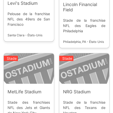
Levi's Stadium
Lincoln Financial
Field
Pelouse de la franchise
NFL des 49ers de San
Stade de la franchise
Francisco
NFL des Eagles de
Philadelphia
Santa Clara - États-Unis
Philadelphia, PA - États-Unis
Stade
Stade
MetLife Stadium
NRG Stadium
Stade des franchises
Stade de la franchise
NFL des Jets et Giants
NFL des Texans de
de New York City
Houston