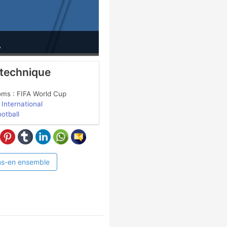
A
 technique
oms : FIFA World Cup
International
ootball
ns-en ensemble