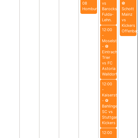
08
vs
⚽️
Homburg
Barockstadt
Schott
Fulda-
Mainz
Lehn.
vs
Kickers
12:00
Offenba
-
Moselstadion
- ⚽️
Eintracht
Trier
vs FC
Astoria
Walldorf
12:00
-
Kaiserstuhlstadion
- ⚽️
Bahlinger
SC vs
Stuttgarter
Kickers
12:00