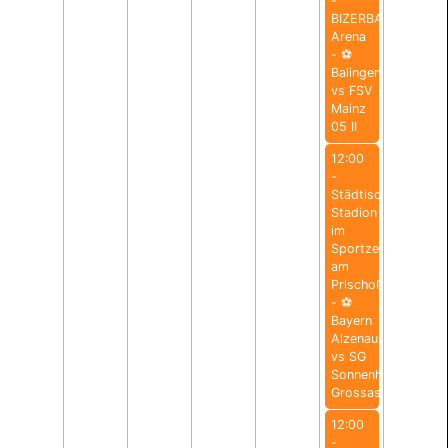
-
BIZERBA
Arena
- ⚽️
Balingen
vs FSV
Mainz
05 II
12:00
-
Städtisches
Stadion
im
Sportzentrum
am
Prischoß
- ⚽️
Bayern
Alzenau
vs SG
Sonnenhof
Grossaspach
12:00
-