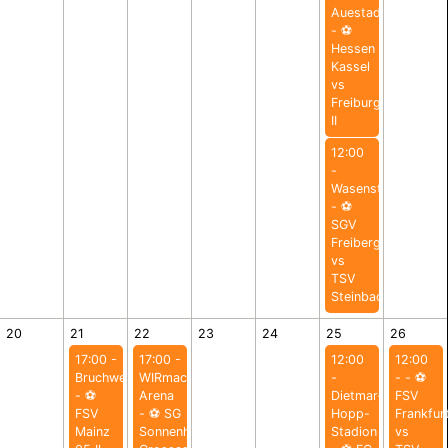
Auestadion
- ⚽️
Hessen
Kassel
vs
Freiburg
II
12:00
-
Wasenstadion
- ⚽️
SGV
Freiberg
vs
TSV
Steinbach
20
21
22
23
24
25
26
17:00 -
17:00 -
12:00
12:00
Bruchwegstadion
WIRmachenDRUCK
-
- - ⚽️
- ⚽️
Arena
Dietmar-
FSV
FSV
- ⚽️ SG
Hopp-
Frankfur
Mainz
Sonnenhof
Stadion
vs