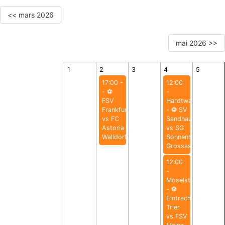
<< mars 2026
mai 2026 >>
1
2
3
4
5
17:00 -
12:00
- ⚽️
-
FSV
Hardtwaldstadion
Frankfurt
- ⚽️ SV
vs FC
Sandhausen
Astoria
vs SG
Walldorf
Sonnenhof
Grossaspach
12:00
-
Moselstadion
- ⚽️
Eintracht
Trier
vs FSV