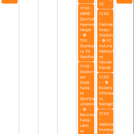
SC
17:00 -
SIBRE-
12:00
Sportzentrum
-
Haarwasen
Dietmar-
Haiger
Hopp-
- ⚽️
Stadion
TSV
- ⚽️ FC
Steinbach
Astoria
vs SV
Walldorf
Sandhausen
vs
Hessen
17:00 -
Kassel
Stadion
der
12:00
Stadt
- - ⚽️
Fulda
Kickers
im
Offenbach
Sportpark
vs
Johannisau
Balingen
- ⚽️
12:00
Barockstadt
-
Fulda-
Waldstadion
Lehn.
Homburg
vs