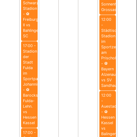
Schwarzwald-
Sonnenhof
Stadion
Grossaspach
- ⚽️
Freiburg
12:00
II vs
-
Bahlinger
Städtisches
SC
Stadion
im
17:00 -
Sportzentrum
Stadion
am
der
Prischoß
Stadt
- ⚽️
Fulda
Bayern
im
Alzenau
Sportpark
vs SV
Johannisau
Sandhausen
- ⚽️
Barockstadt
12:00
Fulda-
-
Lehn.
Auestadion
vs
- ⚽️
Hessen
Hessen
Kassel
Kassel
vs
17:00 -
Balingen