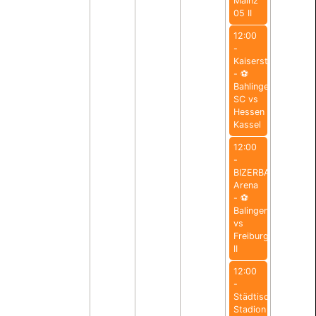
Mainz
05 II
12:00
-
Kaiserstuhlstadion
- ⚽️
Bahlinger
SC vs
Hessen
Kassel
12:00
-
BIZERBA
Arena
- ⚽️
Balingen
vs
Freiburg
II
12:00
-
Städtisches
Stadion