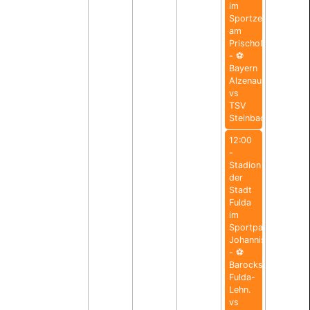
im
Sportzentrum
am
Prischoß
- ⚽️
Bayern
Alzenau
vs
TSV
Steinbach
12:00
-
Stadion
der
Stadt
Fulda
im
Sportpark
Johannisau
- ⚽️
Barockstadt
Fulda-
Lehn.
vs