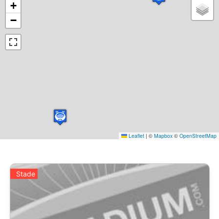
+
−
Leaflet
|
©
Mapbox
©
OpenStreetMap
Stade