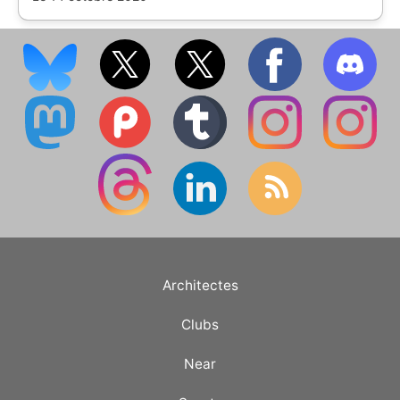
Architectes
Clubs
Near