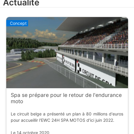
Actualité
Francorchamps | [Spa-Francorchamps]
(https://www.ostadium.com/stadium/1446/circuit-de-
spa-francorchamps) | 6 août | [flag:jp] 8 Heures de
Suzuka | [Suzuka]
Concept
(https://www.ostadium.com/stadium/1449/circuit-
international-de-suzuka) | 16-17 septembre | [flag:fr] Bol
d'or | [Le Castellet]
(https://www.ostadium.com/stadium/1441/circuit-paul-
ricard)
Spa se prépare pour le retour de l'endurance
moto
Le circuit belge a présenté un plan à 80 millions d'euros
pour accueillir l'EWC 24H SPA MOTOS d'ici juin 2022.
Le 14 octobre 2020