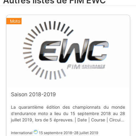
Autres listes de FIM EWC
Moto
Saison 2018-2019
La quarantième édition des championnats du monde
d'endurance moto a lieu du 15 septembre 2018 au 28
juillet 2019, lors de 5 épreuves. | Date | Course | Circuit |
|-|-|-| | 15-16 septembre 2018 | ![France]
(https://static.ostadium.com/assets/ui/country/fr.png) Bol
International
15 septembre 2018
-
28 juillet 2019