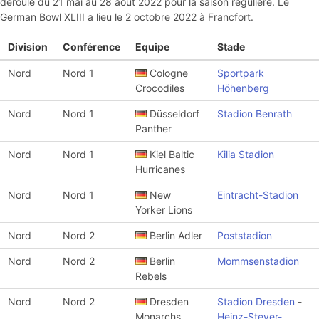
déroule du 21 mai au 28 août 2022 pour la saison régulière. Le
German Bowl XLIII a lieu le 2 octobre 2022 à Francfort.
Division
Conférence
Equipe
Stade
Nord
Nord 1
Cologne
Sportpark
Crocodiles
Höhenberg
Nord
Nord 1
Düsseldorf
Stadion Benrath
Panther
Nord
Nord 1
Kiel Baltic
Kilia Stadion
Hurricanes
Nord
Nord 1
New
Eintracht-Stadion
Yorker Lions
Nord
Nord 2
Berlin Adler
Poststadion
Nord
Nord 2
Berlin
Mommsenstadion
Rebels
Nord
Nord 2
Dresden
Stadion Dresden
-
Monarchs
Heinz-Steyer-