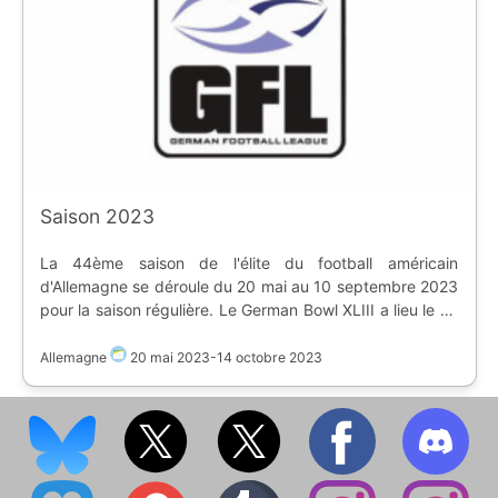
Saison 2023
La 44ème saison de l'élite du football américain
d'Allemagne se déroule du 20 mai au 10 septembre 2023
pour la saison régulière. Le German Bowl XLIII a lieu le 14
octobre 2023 à Francfort. Début de saison : * Cologne
Crocodiles ne jouera pas la saison * Paderborn Dolphins
Allemagne
20 mai 2023
-
14 octobre 2023
et Ingolstadt Dukes montent de GFL 2 | Division | Equipe
| Stade | |----------|--------|-------| | Nord | [flag:de]
Berlin Adler | [Poststadion]
(https://www.ostadium.com/stadium/4729/poststadion) |
| Nord | [flag:de] Berlin Rebels | [Mommsenstadion]
(https://www.ostadium.com/stadium/4728/mommsenstadion)