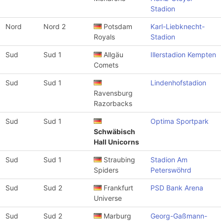
Stadion
Nord
Nord 2
Potsdam
Karl-Liebknecht-
Royals
Stadion
Sud
Sud 1
Allgäu
Illerstadion Kempten
Comets
Sud
Sud 1
Lindenhofstadion
Ravensburg
Razorbacks
Sud
Sud 1
Optima Sportpark
Schwäbisch
Hall Unicorns
Sud
Sud 1
Straubing
Stadion Am
Spiders
Peterswöhrd
Sud
Sud 2
Frankfurt
PSD Bank Arena
Universe
Sud
Sud 2
Marburg
Georg-Gaßmann-