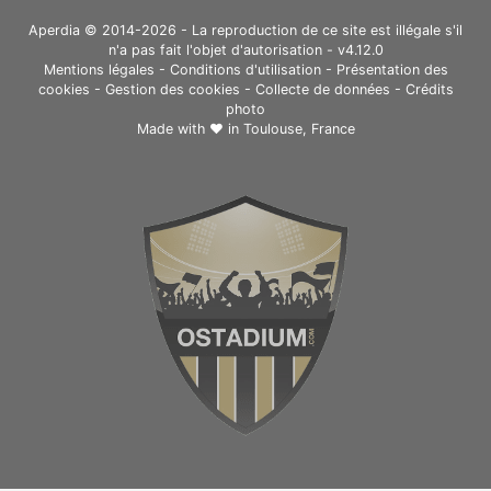
Thaïlande | [Chang International Circuit]
(https://www.ostadium.com/stadium/1623/chang-
Aperdia © 2014-2026 - La reproduction de ce site est illégale s'il
n'a pas fait l'objet d'autorisation - v4.12.0
international-circuit) | | 12 novembre | [flag:my] Grand
Mentions légales
-
Conditions d'utilisation
-
Présentation des
Prix de Malaisie | [Sepang International Circuit]
cookies
-
Gestion des cookies
-
Collecte de données
-
Crédits
(https://www.ostadium.com/stadium/35/sepang-
photo
international-circuit) | | 19 novembre | [flag:qa] Grand
Made with ❤ in
Toulouse, France
Prix du Qatar | [Losail International Circuit]
(https://www.ostadium.com/stadium/1818/losail-
international-circuit) | | 26 novembre | [flag:es] Grand
Prix de la communauté valencienne | [Ricardo Tormo]
(https://www.ostadium.com/stadium/1828/circuit-de-la-
comunitat-valenciana-ricardo-tormo) |