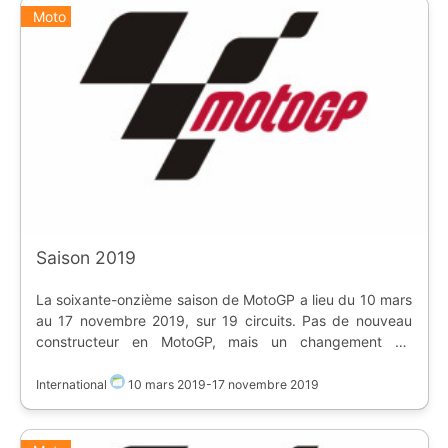
Moto
Saison 2019
La soixante-onzième saison de MotoGP a lieu du 10 mars
au 17 novembre 2019, sur 19 circuits. Pas de nouveau
constructeur en MotoGP, mais un changement de
motoriste en Moto2, Triumph remplace Honda. En plus de
la Moto2 et Moto3, l'édition 2019 ajoute des courses de
International
10 mars 2019
-
17 novembre 2019
Moto E, les motos électriques, mais pas sur l'ensemble du
calendrier. | Constructeur | En MotoGP | En Moto2 | En
Moto3 | |-|:-:|:-:|:-:| | ![]