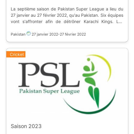
La septième saison de Pakistan Super League a lieu du
27 janvier au 27 février 2022, qu'au Pakistan. Six équipes
vont s'affronter afin de détrôner Karachi Kings. Les
équipes s'affrontent dans deux stades : * [Gaddafi
Stadium]
Pakistan
27 janvier 2022
-
27 février 2022
(https://www.ostadium.com/stadium/1922/gaddafi-
stadium) * [National Stadium Karachi]
(https://www.ostadium.com/stadium/1923/national-
Cricket
stadium-karachi) | Equipe | |-| | [flag:pk] Islamabad
United | [flag:pk] Karachi Kings | [flag:pk] **Lahore
Qalandars** | [flag:pk] Multan Sultans (tenant du titre) |
[flag:pk] Peshawar Zalmi | [flag:pk] Quetta Gladiators
Saison 2023