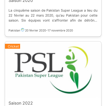
Saison 2020
La cinquième saison de Pakistan Super League a lieu du
22 février au 22 mars 2020, qu'au Pakistan pour cette
saison. Six équipes vont s'affronter afin de détrôner
Quetta Gladiators. | Saison régulière | Equipe | |:-:|-| | 1 |
Multan Sultans | 2 | **Karachi Kings** | 3 | Lahore
Pakistan
20 février 2020
-
17 novembre 2020
Qalandars | 4 | Peshawar Zalmi | 5 | Quetta Gladiators
(tenant du titre) | 6 | Islamabad United A cause du
coronavirus, la saison régulière s'est arrêtée le 15 mars.
Cricket
Les play-offs pour les 4 premières équipes se jouent en
novembre 2020. En finale, **Karachi Kings** s'impose
face à Lahore Qalandars.
Saison 2022