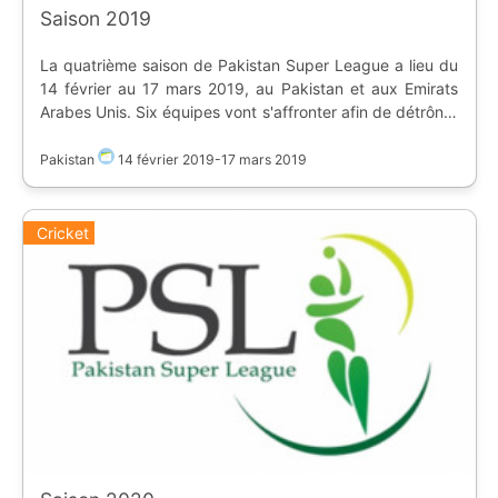
Saison 2019
La quatrième saison de Pakistan Super League a lieu du
14 février au 17 mars 2019, au Pakistan et aux Emirats
Arabes Unis. Six équipes vont s'affronter afin de détrôner
Islamabad United. La saison régulière a lieu dans les
deux pays jusqu'au 10 mars. Les play-offs se déroulent
Pakistan
14 février 2019
-
17 mars 2019
au Pakistan du 13 au 17 mars. Equipes : * Islamabad
United * Karachi Kings * Lahore Qalandars * Multan
Sultans * Peshawar Zalmi * **Quetta Gladiators**
Cricket
remporte leur premier titre