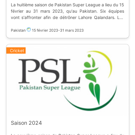
La huitième saison de Pakistan Super League a lieu du 15
février au 31 mars 2023, qu'au Pakistan. Six équipes
vont s'affronter afin de détrôner Lahore Qalandars. Les
équipes s'affrontent dans quatre stades : * [Gaddafi
Stadium]
Pakistan
15 février 2023
-
31 mars 2023
(https://www.ostadium.com/stadium/1922/gaddafi-
stadium) * [Multan Cricket Stadium]
(https://www.ostadium.com/stadium/2080/multan-
Cricket
cricket-stadium) * [National Stadium Karachi]
(https://www.ostadium.com/stadium/1923/national-
stadium-karachi) * [Rawalpindi Cricket Stadium]
(https://www.ostadium.com/stadium/2081/rawalpindi-
cricket-stadium) | Equipe | |-| | [flag:pk] Islamabad
United | [flag:pk] Karachi Kings | [flag:pk] **Lahore
Qalandars** (tenant du titre) | [flag:pk] Multan Sultans |
[flag:pk] Peshawar Zalmi | [flag:pk] Quetta Gladiators
Saison 2024