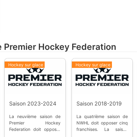
de Premier Hockey Federation
Hockey sur glace
Hockey sur glace
Saison 2023-2024
Saison 2018-2019
La neuvième saison de
La quatrième saison de
Premier Hockey
NWHL doit opposer cinq
Federation doit opposer
franchises. La saison
sept franchises ( 5 des
régulière doit débuter en