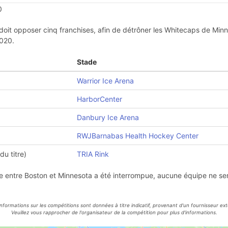
0
it opposer cinq franchises, afin de détrôner les Whitecaps de Minne
020.
Stade
Warrior Ice Arena
HarborCenter
Danbury Ice Arena
RWJBarnabas Health Hockey Center
du titre)
TRIA Rink
ale entre Boston et Minnesota a été interrompue, aucune équipe ne s
informations sur les compétitions sont données à titre indicatif, provenant d'un fournisseur ext
Veuillez vous rapprocher de l'organisateur de la compétition pour plus d'informations.