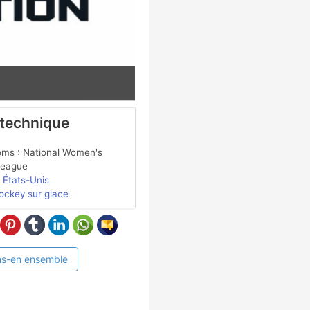
 technique
oms : National Women's
League
États-Unis
ockey sur glace
ns-en ensemble