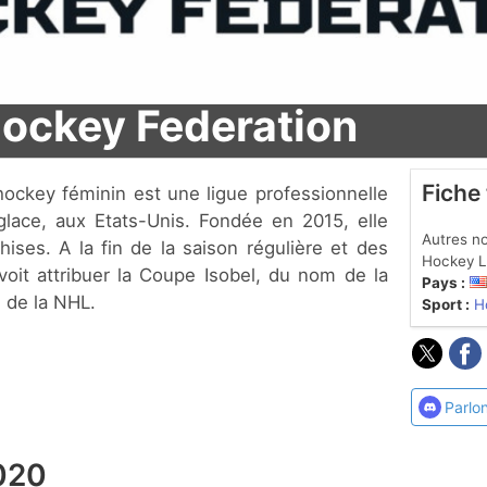
ockey Federation
Fiche
lace, aux Etats-Unis. Fondée en 2015, elle
Autres n
ises. A la fin de la saison régulière et des
Hockey 
voit attribuer la Coupe Isobel, du nom de la
Pays :
e de la NHL.
Sport :
H
Parlo
020