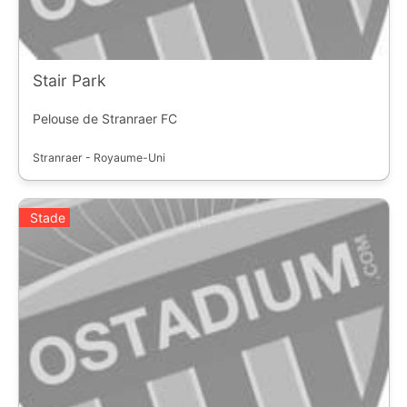
Stair Park
Pelouse de Stranraer FC
Stranraer - Royaume-Uni
Stade