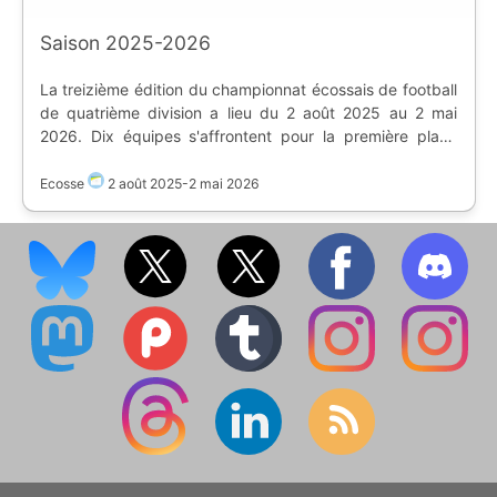
Saison 2025-2026
La treizième édition du championnat écossais de football
de quatrième division a lieu du 2 août 2025 au 2 mai
2026. Dix équipes s'affrontent pour la première place
pour la montée directe, alors que les clubs de 2 à 4 vont
en play-off. La dernière équipe joue en play-down.
Ecosse
2 août 2025
-
2 mai 2026