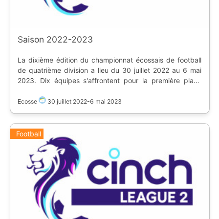
Saison 2022-2023
La dixième édition du championnat écossais de football
de quatrième division a lieu du 30 juillet 2022 au 6 mai
2023. Dix équipes s'affrontent pour la première place
pour la montée directe, alors que les clubs de 2 à 4 vont
en play-off. La dernière équipe joue en play-down.
Ecosse
30 juillet 2022
-
6 mai 2023
Relégués de League One * Dumbarton FC * East Fife
Promu de Lowland Football League * Bonnyrigg Rose
Athletic | Equipe | Stade | |--------|-------| | [flag:s]
Football
Albion Rovers | [Cliftonhill]
(https://www.ostadium.com/stadium/4126/cliftonhill-
stadium) | | [flag:s] Annan Athletic | [Galabank]
(https://www.ostadium.com/stadium/4127/galabank) | |
[flag:s] Bonnyrigg Rose Athletic | [New Dundas Park]
(https://www.ostadium.com/stadium/5209/new-dundas-
park) | | [flag:s] Dumbarton FC | [Dumbarton Football
Stadium]