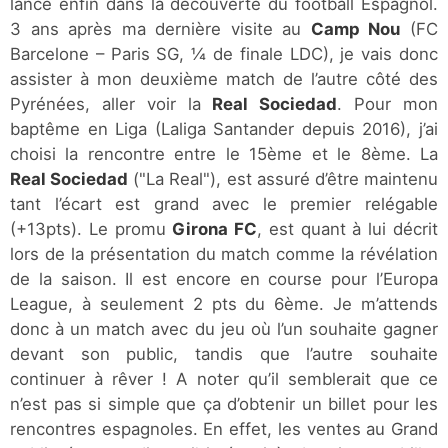
lance enfin dans la découverte du football Espagnol.
3 ans après ma dernière visite au
Camp Nou
(FC
Barcelone – Paris SG, ¼ de finale LDC), je vais donc
assister à mon deuxième match de l’autre côté des
Pyrénées, aller voir la
Real Sociedad
. Pour mon
baptême en Liga (Laliga Santander depuis 2016), j’ai
choisi la rencontre entre le 15ème et le 8ème. La
Real Sociedad
("La Real"), est assuré d’être maintenu
tant l’écart est grand avec le premier relégable
(+13pts). Le promu
Girona FC
, est quant à lui décrit
lors de la présentation du match comme la révélation
de la saison. Il est encore en course pour l’Europa
League, à seulement 2 pts du 6ème. Je m’attends
donc à un match avec du jeu où l’un souhaite gagner
devant son public, tandis que l’autre souhaite
continuer à rêver ! A noter qu’il semblerait que ce
n’est pas si simple que ça d’obtenir un billet pour les
rencontres espagnoles. En effet, les ventes au Grand