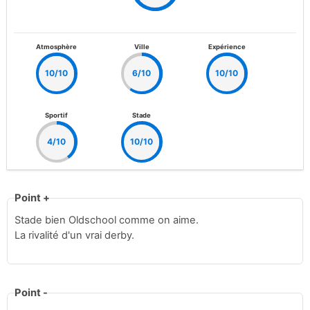
Atmosphère
Ville
Expérience
10/10
6/10
10/10
Sportif
Stade
4/10
10/10
Point +
Stade bien Oldschool comme on aime.
La rivalité d'un vrai derby.
Point -