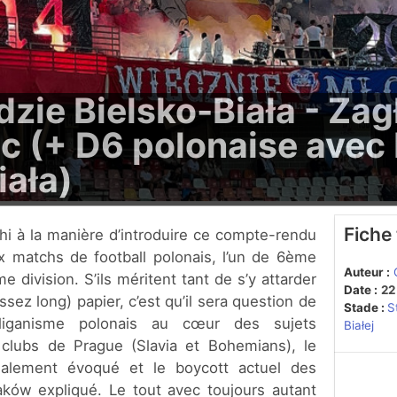
zie Bielsko-Biała - Zag
 (+ D6 polonaise avec 
iała)
Fiche
ux matchs de football polonais, l’un de 6ème
Auteur :
me division. S’ils méritent tant de s’y attarder
Date :
22
ssez long) papier, c’est qu’il sera question de
Stade :
S
liganisme polonais au cœur des sujets
Białej
: clubs de Prague (Slavia et Bohemians), le
galement évoqué et le boycott actuel des
aków expliqué. Le tout avec toujours autant