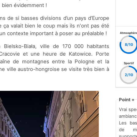
s bien évidemment !
ns de si basses divisions d’un pays d’Europe
 ça valait bien le coup mais ils n'ont pas été
a un contexte important à poser au préalable !
Atmosphèr
8/10
n Bielsko-Biała, ville de 170 000 habitants
Cracovie et une heure de Katowice. Porte
haîne de montagnes entre la Pologne et la
Sportif
e ville austro-hongroise se visite très bien à
2/10
Point +
Vrai spe
ambianc
Les bas
de mi
suppor