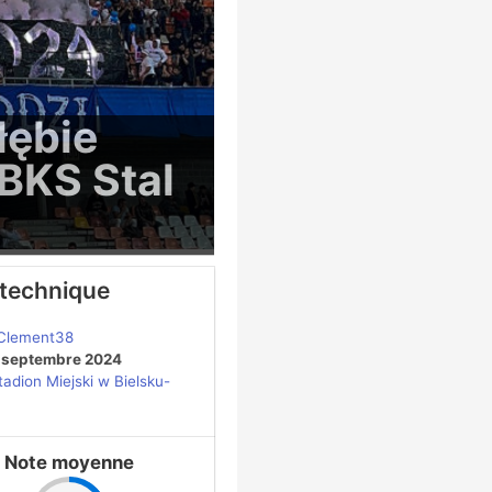
łębie
BKS Stal
 technique
Clement38
 septembre 2024
tadion Miejski w Bielsku-
Note moyenne