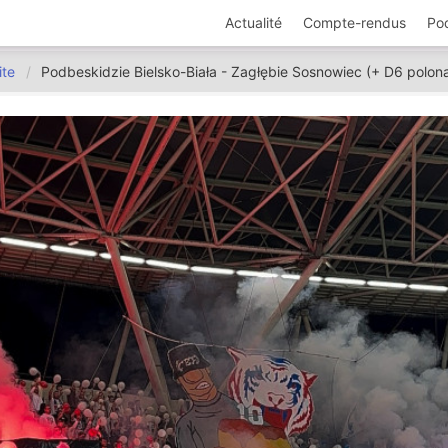
Actualité
Compte-rendus
Po
ite
Podbeskidzie Bielsko-Biała - Zagłębie Sosnowiec (+ D6 polona