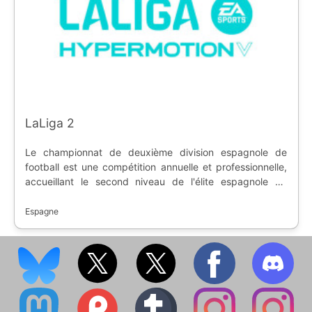
LaLiga 2
Le championnat de deuxième division espagnole de
football est une compétition annuelle et professionnelle,
accueillant le second niveau de l'élite espagnole de
football. Créée en 1929, la compétition permet aux
meilleures équipes d'atteindre la première division, et les
Espagne
plus mauvaises descendent en troisième division. Les
clubs participent à la Coupe du Roi, permettant de jouer
l'UEFA Europa League.