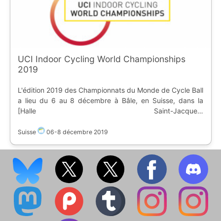
UCI Indoor Cycling World Championships
2019
L'édition 2019 des Championnats du Monde de Cycle Ball
a lieu du 6 au 8 décembre à Bâle, en Suisse, dans la
[Halle Saint-Jacques]
(https://www.ostadium.com/stadium/2016/st-
jakobshalle).
Suisse
06
-
8 décembre 2019