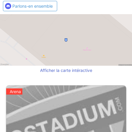
Parlons-en ensemble
Afficher la carte intéractive
Arena