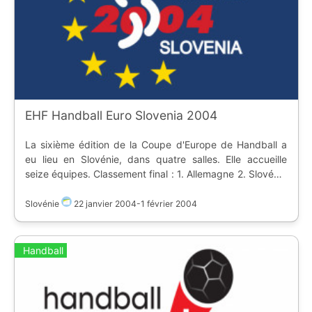
(https://www.ostadium.com/stadium/2809/trondheim-
spektrum) * [flag:se] [Helsingborg Arena]
(https://www.ostadium.com/stadium/3632/helsingborg-
arena) * [flag:se] [Scandinavium]
(https://www.ostadium.com/stadium/1169/scandinavium)
EHF Handball Euro Slovenia 2004
La sixième édition de la Coupe d'Europe de Handball a
eu lieu en Slovénie, dans quatre salles. Elle accueille
seize équipes. Classement final : 1. Allemagne 2. Slovénie
3. Danemark
Slovénie
22 janvier 2004
-
1 février 2004
Handball