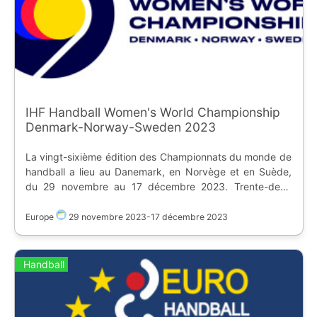
IHF Handball Women's World Championship
Denmark-Norway-Sweden 2023
La vingt-sixième édition des Championnats du monde de
handball a lieu au Danemark, en Norvège et en Suède,
du 29 novembre au 17 décembre 2023. Trente-deux
équipes vont s'affronter dans six arenas. * [flag:dk]
[Jyske Bank Boxen]
Europe
29 novembre 2023
-
17 décembre 2023
(https://www.ostadium.com/stadium/349/jyske-bank-
boxen) * [flag:dk] [Arena Nord]
(https://www.ostadium.com/stadium/352/arena-nord) *
Handball
[flag:no] [DNB Arena]
(https://www.ostadium.com/stadium/5861/dnb-arena) *
[flag:no] [Trondheim Spektrum]