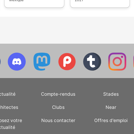
Monterrey, au Mexique.
Unis vont défendre leurs
Mais avec la pandémie,
titres, à Taïwan, au Japon
la compétition devait se
et aux Etats-Unis pour la
jouer en mars 2021, avant
grande finale à Miami, au
d'être renvoyée aux
Marlins Park. Les 4
calanques grecques.
équipes qualifiées
Douze équipes
proviennent du tournoi
s'affrontent pour
qualificatif qui devait
détrôner le Japon. La
avoir lieu en mars 2020 à
stadium/5625/baseball-
compétition a été
Tucson, mais la Major
annulée. | Equipes |
League Baseball a annulé
Qualification | |-|-| | !
suite au coronavirus.
stadium/5623/port-
[USA]
(https://static.ostadium.com/assets/ui/country/us.png)
ctualité
Compte-rendus
Stades
USA | Pan-American
Women's Baseball
Championship | | !
hitectes
Clubs
Near
stadium/5624/miyoshi-
[Canada]
(https://static.ostadium.com/assets/ui/country/ca.png)
osez votre
Nous contacter
Offres d'emploi
Canada | Pan-American
ctualité
Women's Baseball