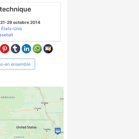
 technique
21
-
29 octobre 2014
États-Unis
aseball
ns-en ensemble