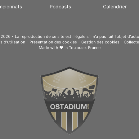
Championship | | !
mpionnats
Podcasts
Calendrier
[Venezuela]
(https://static.ostadium.com/assets/ui/country/ve.png)
Vénézuela | Pan-
American Women's
Baseball Championship |
26 - La reproduction de ce site est illégale s'il n'a pas fait l'objet d'auto
s d'utilisation
-
Présentation des cookies
-
Gestion des cookies
-
Collect
| ![Mexique]
Made with ❤ in
Toulouse, France
(https://static.ostadium.com/assets/ui/country/mx.png)
Mexique | Pays hôte | | !
[France]
(https://static.ostadium.com/assets/ui/country/fr.png)
France | European
Women Baseball
Championship 2019 | | !
[Japon]
(https://static.ostadium.com/assets/ui/country/jp.png)
Japon | Women's
Baseball Asian Cup 2019
| | ![Philippines]
(https://static.ostadium.com/assets/ui/country/ph.png)
Philippines | Women's