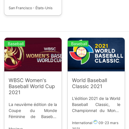
San Francisco - États-Unis
Baseball
Baseball
WBSC Women's
World Baseball
Baseball World Cup
Classic 2021
2021
L'édition 2021 de la World
La neuvième édition de la
Baseball Classic, le
Coupe du Monde
Championnat du Monde
Féminine de Baseball
de Baseball, a lieu avec
devait avoir lieu du 11 au
20 équipes dont 16 de
International
09
-
23 mars
20 septembre 2020, à
l'édition 2017. Les Etats-
Mexique
2021