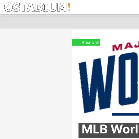
Baseball
MLB Worl