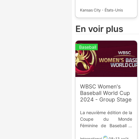
Kansas City - États-Unis
En voir plus
Baseball
WBSC Women's
Baseball World Cup
2024 - Group Stage
La neuvième édition de la
Coupe du Monde
Féminine de Baseball a
lieu du 8 au 13 août 2023
pour la partie groupe.
International
08
-
13 août