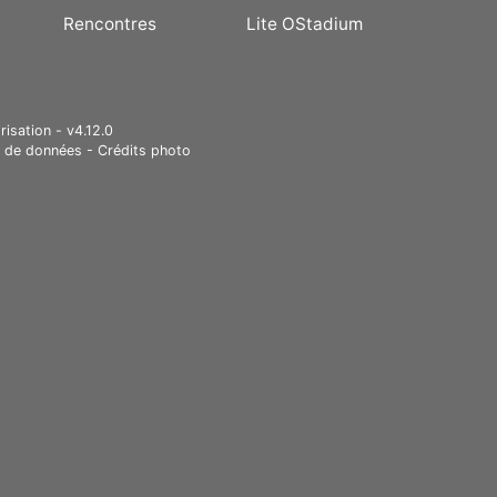
Rencontres
Lite OStadium
risation - v4.12.0
e de données
-
Crédits photo