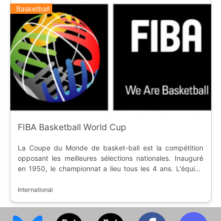
Basketball
FIBA Basketball World Cup
La Coupe du Monde de basket-ball est la compétition
opposant les meilleures sélections nationales. Inauguré
en 1950, le championnat a lieu tous les 4 ans. L'équipe
championne du monde se voit décerner le Trophée
Naismith, du nom de l'inventeur de ce sport.
International