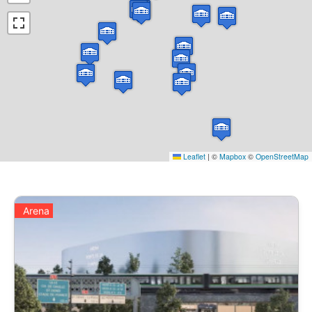
Leaflet
|
©
Mapbox
©
OpenStreetMap
Arena