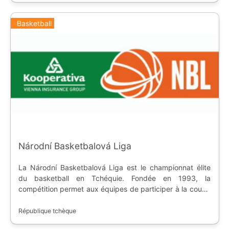
Basketball
Národní Basketbalová Liga
La Národní Basketbalová Liga est le championnat élite
du basketball en Tchéquie. Fondée en 1993, la
compétition permet aux équipes de participer à la coupe
nationale, à la FIBA Champions League et à la FIBA
Europe Cup.
République tchèque