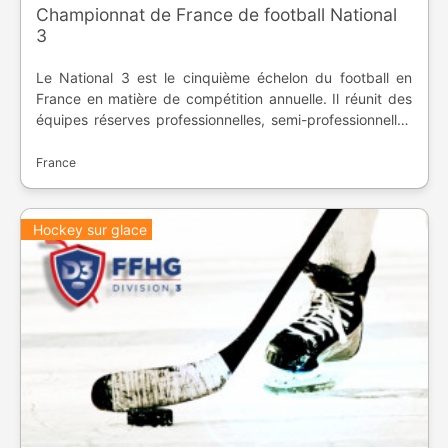
Championnat de France de football National
3
Le National 3 est le cinquième échelon du football en
France en matière de compétition annuelle. Il réunit des
équipes réserves professionnelles, semi-professionnelles
et amateurs, depuis sa création en 1993. Elle permet
d'accéder à la National 2, ou de rétrograder en Régional
France
1.
Hockey sur glace