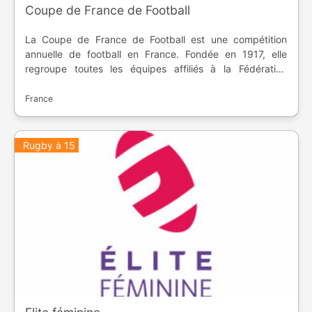
Coupe de France de Football
La Coupe de France de Football est une compétition
annuelle de football en France. Fondée en 1917, elle
regroupe toutes les équipes affiliés à la Fédération
Française de Football, de la métropole à l'outre-mer. Ce
sont des matchs à élimination directe avec une finale au
France
Stade de France.
Rugby à 15