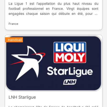
La Ligue 1 est l'appellation du plus haut niveau du
football professionnel en France. Vingt équipes sont
engagées chaque saison qui débute en été, pour se
terminer à la fin du printemps. A la fin de la saison, les
trois dernières équipes descendent en Ligue 2, alors que
France
trois autres font le chemin inverse. A sa création en 1932,
le championnat se nommait "Division Nationale", puis en
1972, il se nomma "Division 1", jusqu'en 2002.
Handball
LNH Starligue