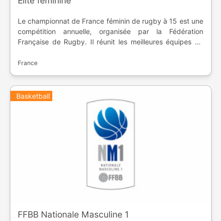
Elite féminine
Le championnat de France féminin de rugby à 15 est une
compétition annuelle, organisée par la Fédération
Française de Rugby. Il réunit les meilleures équipes de
l'hexagone. Avant 2018, le championnat se nommait TOP
8, avant de devenir l'élite féminin avec seize équipes. Le
France
niveau inférieur est l'Elite 2.
Basketball
FFBB Nationale Masculine 1