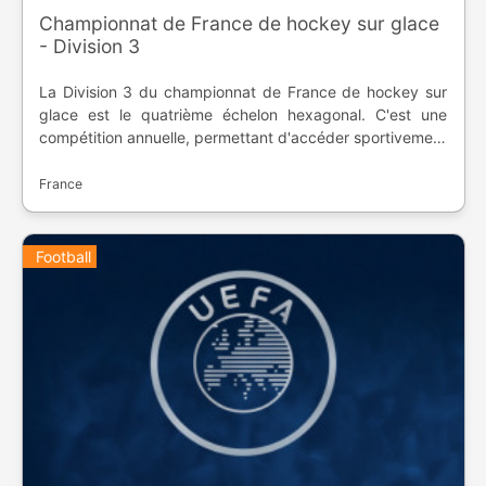
Championnat de France de hockey sur glace
- Division 3
La Division 3 du championnat de France de hockey sur
glace est le quatrième échelon hexagonal. C'est une
compétition annuelle, permettant d'accéder sportivement
à la Division 2. Elle a été créée en 1986 et réunit des
équipes amateurs et écoles des équipes évoluant dans
France
l'élite.
Football