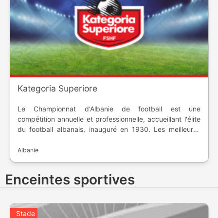
Kategoria Superiore
Le Championnat d'Albanie de football est une
compétition annuelle et professionnelle, accueillant l'élite
du football albanais, inauguré en 1930. Les meilleures
équipes de la saison régulière peuvent prendre les
places européennes, alors que les dernières descendent
Albanie
en deuxième division. Le championnat est dominé par
Tirana avec 25 titres de champions.
Enceintes sportives
Stade