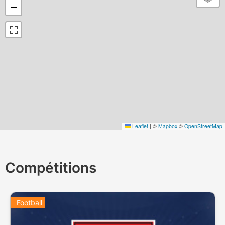
−
Leaflet
|
©
Mapbox
©
OpenStreetMap
Compétitions
Football