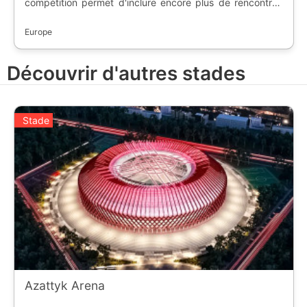
compétition permet d'inclure encore plus de rencontres
internationales entre les Coupes d'Europe et les Coupes
du Monde. Les équipes sont découpées en quatre ligues
Europe
comportant des ascensions et des descentes entre les
ligues.
Découvrir d'autres stades
Stade
Azattyk Arena