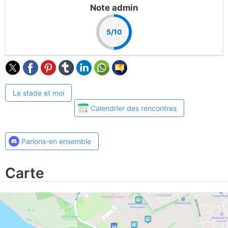
Note admin
5/10
Le stade et moi
Calendrier des rencontres
Parlons-en ensemble
Carte