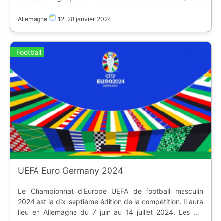
salles restent en attente : * SAP Garden, si construit à
temps, pour remplacer l'Olympiahalle * Porsche Arena
Allemagne
12
-
28 janvier 2024
pour remplacer l'Olympiahalle * New Frankfurt Arena, si
construit à temps, pour remplacer la SAP Arena * New
Leipzig Arena
Football
UEFA Euro Germany 2024
Le Championnat d'Europe UEFA de football masculin
2024 est la dix-septième édition de la compétition. Il aura
lieu en Allemagne du 7 juin au 14 juillet 2024. Les dix