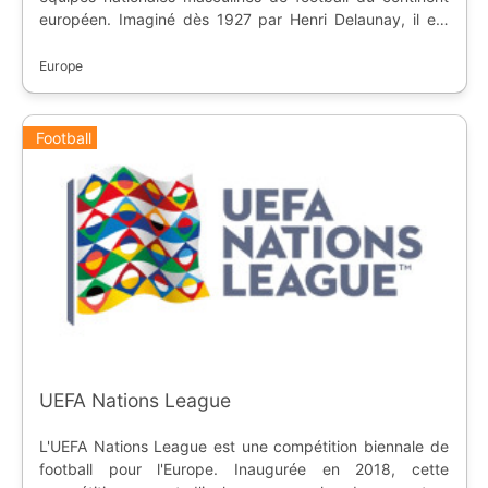
européen. Imaginé dès 1927 par Henri Delaunay, il est
créé en 1956 sous le nom de Coupe d'Europe des
nations. La première édition a eu lieu en 1960 en France,
Europe
et ensuite tous les 4 ans.
Football
UEFA Nations League
L'UEFA Nations League est une compétition biennale de
football pour l'Europe. Inaugurée en 2018, cette