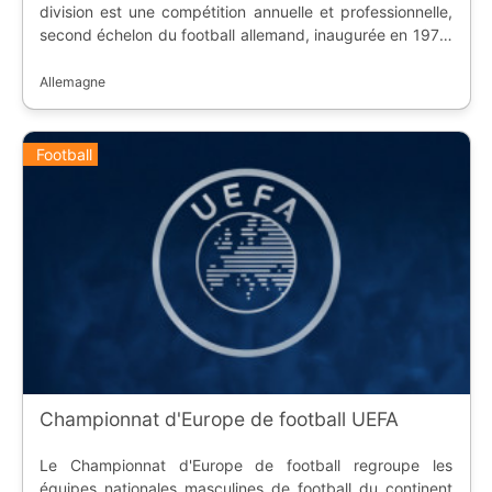
division est une compétition annuelle et professionnelle,
second échelon du football allemand, inaugurée en 1974.
Les meilleures équipes de la saison régulière peuvent
monter en [première division]
Allemagne
(https://www.ostadium.com/competition/31/bundesliga),
alors que les dernières descendent en troisième division.
Football
Championnat d'Europe de football UEFA
Le Championnat d'Europe de football regroupe les
équipes nationales masculines de football du continent