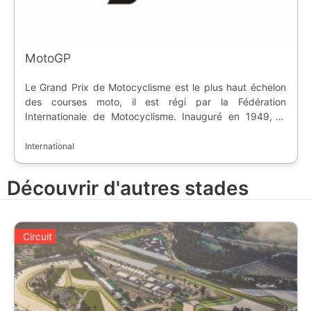
MotoGP
Le Grand Prix de Motocyclisme est le plus haut échelon
des courses moto, il est régi par la Fédération
Internationale de Motocyclisme. Inauguré en 1949, le
championnat fait rouler des motos conçus pour la course.
A chaque week-end, sauf exception, les deux catégories
International
inférieures sont aussi présentes, Moto2 et Moto3.
Découvrir d'autres stades
Circuit