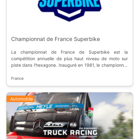
Championnat de France Superbike
La championnat de France de Superbike est la
compétition annuelle de plus haut niveau de moto sur
piste dans l'hexagone. Inauguré en 1981, le championnat
FSBK est accompagnée des catégories inférieures,
Supersport, Pirelli 600, Moto3 et Sidecar.
France
Automobile