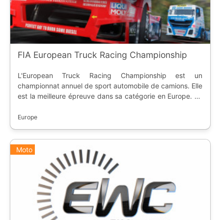
FIA European Truck Racing Championship
L'European Truck Racing Championship est un
championnat annuel de sport automobile de camions. Elle
est la meilleure épreuve dans sa catégorie en Europe. La
première saison a eu lieu en 1985. Le nouveau format
date de 2006, et comporte un classement pilote et un
Europe
classement écurie.
Moto