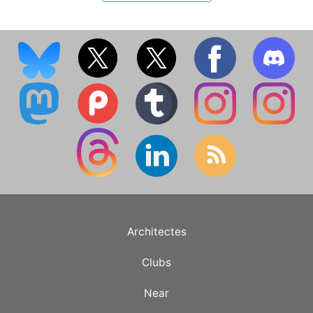
Architectes
Clubs
Near