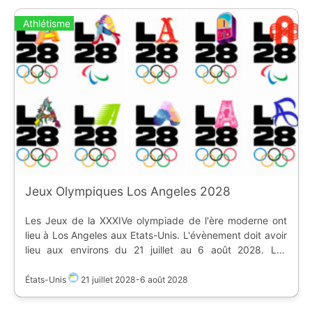
Athlétisme
Jeux Olympiques Los Angeles 2028
Les Jeux de la XXXIVe olympiade de l'ère moderne ont
lieu à Los Angeles aux Etats-Unis. L'évènement doit avoir
lieu aux environs du 21 juillet au 6 août 2028. Les
principaux stades, selon les sports pratiqués, sont : |
Stade | Sports | |-------|--------| | Anaheim Convention
États-Unis
21 juillet 2028
-
6 août 2028
Center | Volleyball | | [Angel Stadium]
(https://www.ostadium.com/stadium/203/angel-stadium-