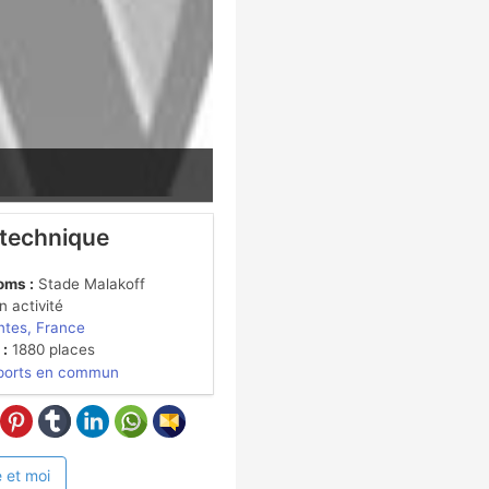
 technique
oms :
Stade Malakoff
 activité
tes, France
 :
1880 places
ports en commun
 et moi