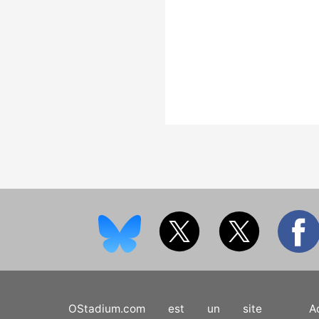
OStadium.com est un site
A