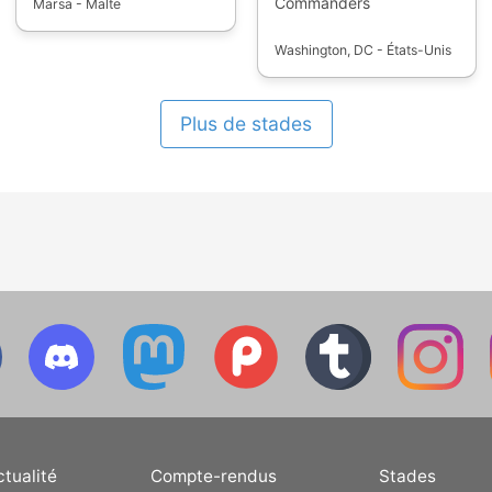
Commanders
Marsa - Malte
Washington, DC - États-Unis
Plus de stades
ctualité
Compte-rendus
Stades