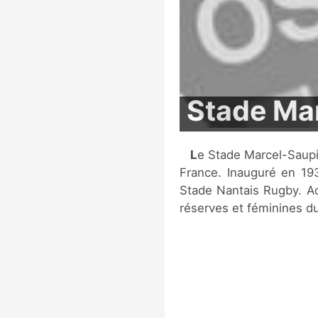
Stade Ma
Le Stade Marcel-Saupin est un stade de football situé à Nantes, en
France. Inauguré en 193
Stade Nantais Rugby. Ac
réserves et féminines d