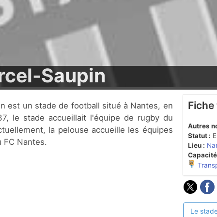
rcel-Saupin
Fiche
7, le stade accueillait l'équipe de rugby du
Autres n
tuellement, la pelouse accueille les équipes
Statut :
En
u FC Nantes.
Lieu :
Nan
Capacité
Trans
Le stade