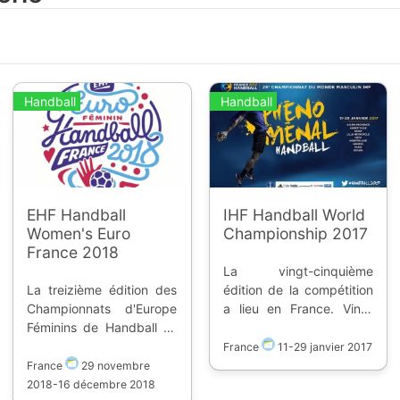
Handball
Handball
EHF Handball
IHF Handball World
Women's Euro
Championship 2017
France 2018
La vingt-cinquième
La treizième édition des
édition de la compétition
Championnats d'Europe
a lieu en France. Vingt
Féminins de Handball se
quatre équipes vont
déroule en France dans 5
s'affronter dans huit
France
11
-
29 janvier 2017
villes et 5 arenas. Seize
enceintes. Elles tenteront
France
29 novembre
équipes s'affrontent afin
de prendre la place de la
2018
-
16 décembre 2018