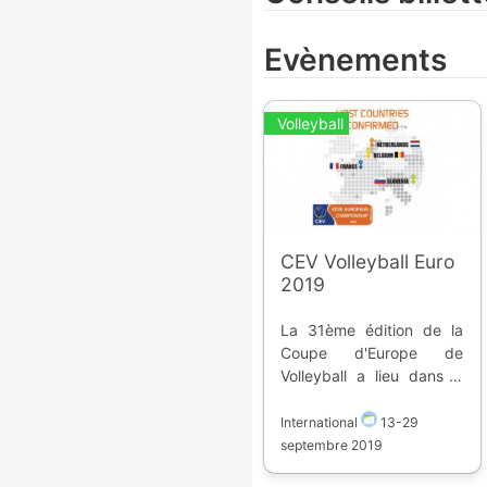
Evènements
Volleyball
CEV Volleyball Euro
2019
La 31ème édition de la
Coupe d'Europe de
Volleyball a lieu dans 4
pays du 13 au 29
septembre 2019. *
International
13
-
29
Belgique * France *
septembre 2019
Pays-Bas * Slovénie