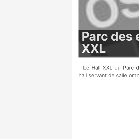
Parc des e
XXL
Le Hall XXL du Parc des expositions de la Beaujoire est un grand
hall servant de salle om