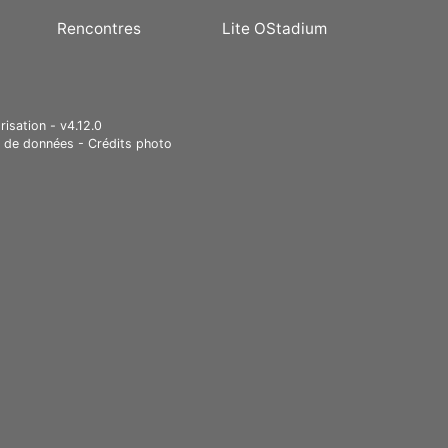
Rencontres
Lite OStadium
risation - v4.12.0
e de données
-
Crédits photo