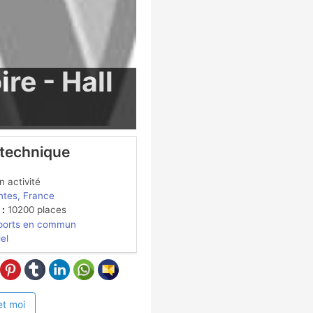
re - Hall
 technique
 activité
tes, France
 :
10200 places
ports en commun
iel
et moi