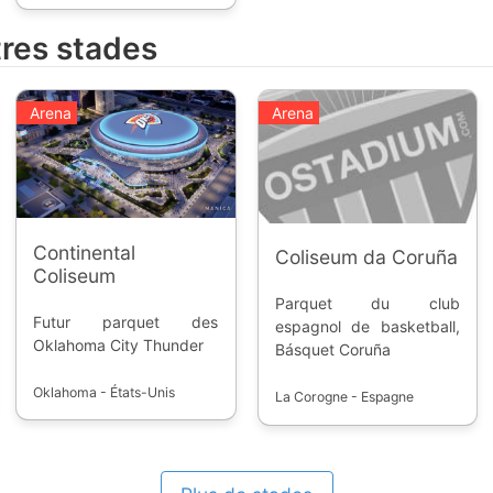
de détrôner la Norvège.
France, tenant du titre en
Classement final : 1.
2015 au Qatar.
tres stades
France 2. Russie 3. Pays-
Bas
Arena
Arena
Continental
Coliseum da Coruña
Coliseum
Parquet du club
Futur parquet des
espagnol de basketball,
Oklahoma City Thunder
Básquet Coruña
Oklahoma - États-Unis
La Corogne - Espagne