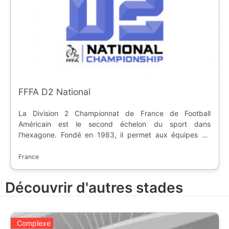
FFFA D2 National
La Division 2 Championnat de France de Football
Américain est le second échelon du sport dans
l'hexagone. Fondé en 1983, il permet aux équipes de
gagner le titre et le trophée du Casque d'Or. Les
meilleures équipes montent en Division 1, alors que les
France
derniers vont en Division 3.
Découvrir d'autres stades
Complexe