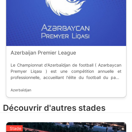
Azerbaijan Premier League
Le Championnat d'Azerbaïdjan de football ( Azərbaycan
Premyer Liqası ) est une compétition annuelle et
professionnelle, accueillant l'élite du football du pays,
inauguré en 1992. Les meilleures équipes de la saison
régulière peuvent prendre les places européennes, alors
Azerbaïdjan
que les dernières descendent en deuxième division. Le
championnat est dominé par Qarabağ avec 8 titres de
Découvrir d'autres stades
champions.
Stade