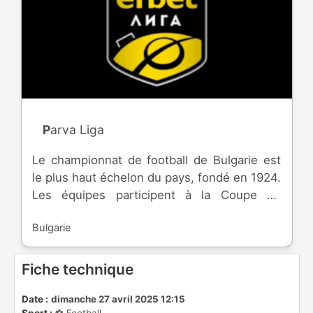
Parva Liga
Le championnat de football de Bulgarie est
le plus haut échelon du pays, fondé en 1924.
Les équipes participent à la Coupe de
Bulgarie et à la Super Coupe de Bulgarie, et
Bulgarie
peuvent accéder à la Ligue des Champions,
comme la Ligue Europa. L'équipe la plus
titrée est le CSKA Sofia avec 31
Fiche technique
championnats.
Date :
dimanche 27 avril 2025 12:15