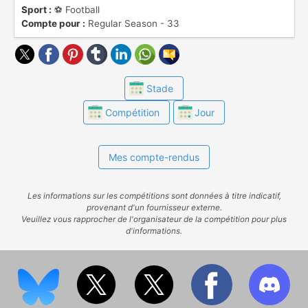
Sport :
⚽️ Football
il se nomma "Division 1", jusqu'en 2002.
Compte pour :
Regular Season - 33
Stade
Compétition
Jour
Mes compte-rendus
Les informations sur les compétitions sont données à titre indicatif,
provenant d'un fournisseur externe.
Veuillez vous rapprocher de l'organisateur de la compétition pour plus
d'informations.