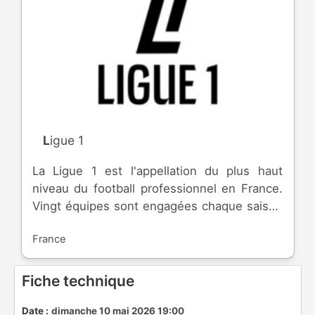
Ligue 1
La Ligue 1 est l'appellation du plus haut
niveau du football professionnel en France.
Vingt équipes sont engagées chaque saison
qui débute en été, pour se terminer à la fin
France
du printemps. A la fin de la saison, les trois
dernières équipes descendent en Ligue 2,
alors que trois autres font le chemin inverse.
Fiche technique
A sa création en 1932, le championnat se
nommait "Division Nationale", puis en 1972,
Date :
dimanche 10 mai 2026 19:00