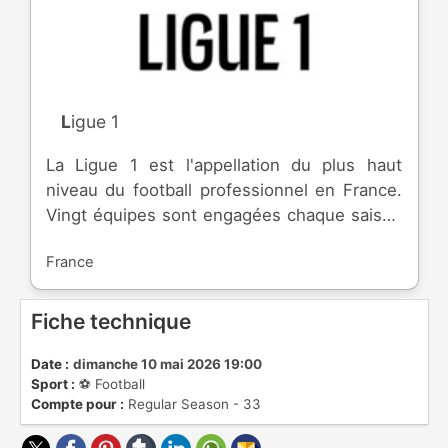
Ligue 1
La Ligue 1 est l'appellation du plus haut
niveau du football professionnel en France.
Vingt équipes sont engagées chaque saison
qui débute en été, pour se terminer à la fin
France
du printemps. A la fin de la saison, les trois
dernières équipes descendent en Ligue 2,
alors que trois autres font le chemin inverse.
Fiche technique
A sa création en 1932, le championnat se
nommait "Division Nationale", puis en 1972,
Date :
dimanche 10 mai 2026 19:00
Sport :
⚽️ Football
il se nomma "Division 1", jusqu'en 2002.
Compte pour :
Regular Season - 33