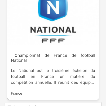
Championnat de France de football
National
Le National est le troisième échelon du
football en France en matière de
compétition annuelle. Il réunit des équipes
professionnelles, semi-professionnelles et
France
amateurs, depuis sa création en 1993. Elle
permet d'accéder à la Ligue 2, ou de
rétrograder en National 2.