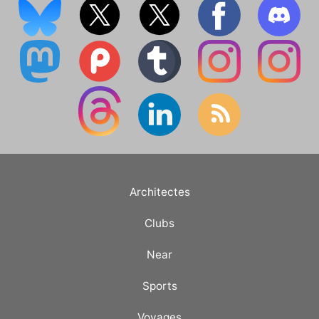
Architectes
Clubs
Near
Sports
Voyages