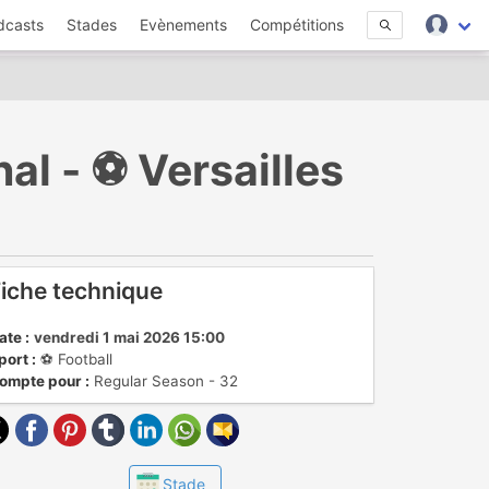
dcasts
Stades
Evènements
Compétitions
l - ⚽️ Versailles
iche technique
ate :
vendredi 1 mai 2026 15:00
port :
⚽️ Football
ompte pour :
Regular Season - 32
Stade