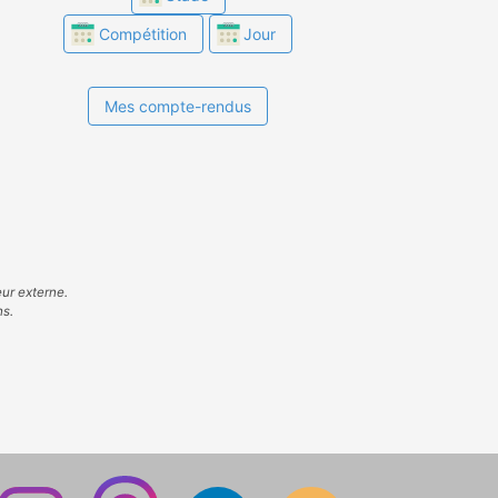
Compétition
Jour
Mes compte-rendus
eur externe.
ns.