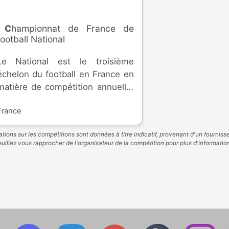
Championnat de France de
football National
Le National est le troisième
échelon du football en France en
matière de compétition annuelle.
Il réunit des équipes
France
professionnelles, semi-
professionnelles et amateurs,
tions sur les compétitions sont données à titre indicatif, provenant d'un fourniss
depuis sa création en 1993. Elle
uillez vous rapprocher de l'organisateur de la compétition pour plus d'informatio
permet d'accéder à la Ligue 2, ou
de rétrograder en National 2.