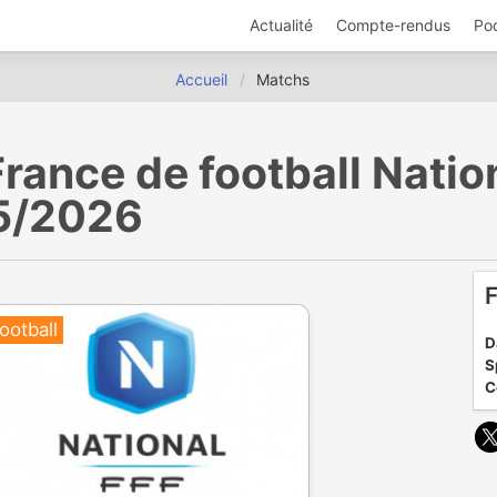
Actualité
Compte-rendus
Po
Accueil
Matchs
ance de football Nationa
05/2026
F
ootball
D
S
C