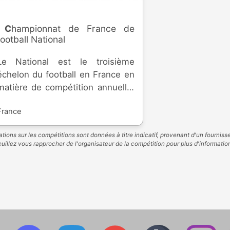
Championnat de France de
football National
Le National est le troisième
échelon du football en France en
matière de compétition annuelle.
Il réunit des équipes
France
professionnelles, semi-
professionnelles et amateurs,
tions sur les compétitions sont données à titre indicatif, provenant d'un fourniss
depuis sa création en 1993. Elle
uillez vous rapprocher de l'organisateur de la compétition pour plus d'informatio
permet d'accéder à la Ligue 2, ou
de rétrograder en National 2.