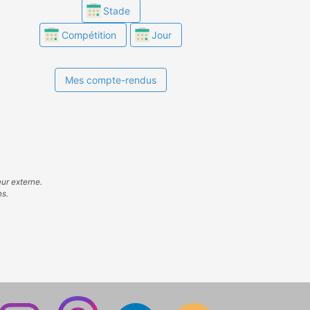
Stade
Compétition
Jour
Mes compte-rendus
eur externe.
ns.