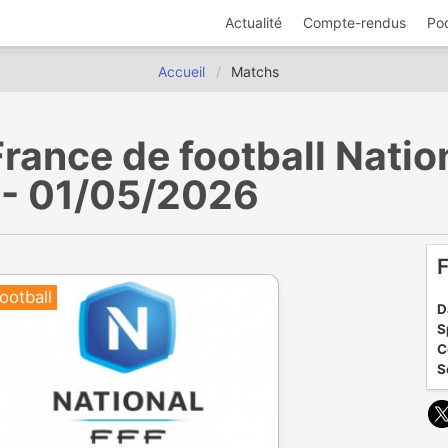
Actualité
Compte-rendus
Po
Accueil
Matchs
ance de football Natio
 - 01/05/2026
F
ootball
D
S
C
S