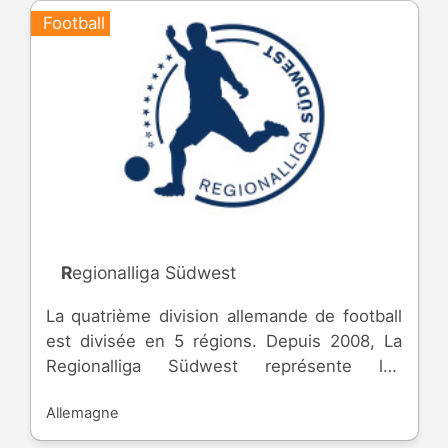
Football
Regionalliga Südwest
La quatrième division allemande de football
est divisée en 5 régions. Depuis 2008, La
Regionalliga Südwest représente les
équipes des régions de Baden-
Allemagne
Württemberg, Hesse, Rhineland-Palatinate
et Saarland.