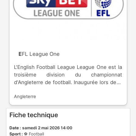
EFL League One
L'English Football League League One est la
troisième division du championnat
d'Angleterre de football. Inaugurée lors de la
saison 1920-1921, la division est dû à la
Angleterre
fusion avec la Southern League ( fondée en
1894 ) par la Football League. Le nom de
*League One* date de 2004. Sur les 24
Fiche technique
équipes engagées, les meilleures du
championnat sont promues en [EFL
Date :
samedi 2 mai 2026 14:00
Sport :
⚽️ Football
Championship]