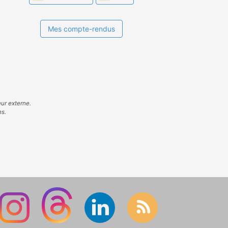
Mes compte-rendus
eur externe.
ns.