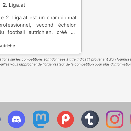
2. Liga.at
Le 2. Liga.at est un championnat
professionnel, second échelon
du football autrichien, créé en
1974. Seize équipes se disputent
Autriche
la montée dans l'élite.
tions sur les compétitions sont données à titre indicatif, provenant d'un fourniss
uillez vous rapprocher de l'organisateur de la compétition pour plus d'informatio