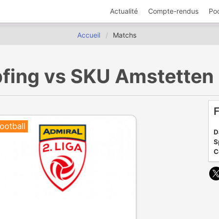
Actualité
Compte-rendus
Po
Accueil
Matchs
tripfing vs SKU Amstette
F
ootball
D
S
C