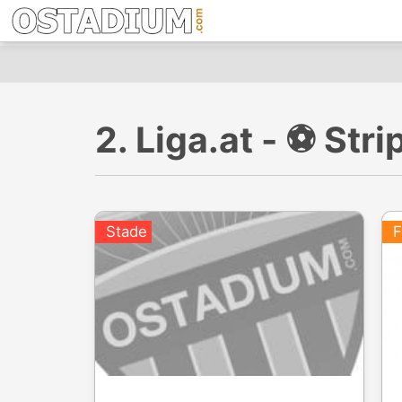
2. Liga.at - ⚽️ S
Stade
F