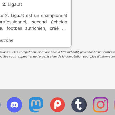
2. Liga.at
Le 2. Liga.at est un championnat
professionnel, second échelon
du football autrichien, créé en
1974. Seize équipes se disputent
Autriche
la montée dans l'élite.
tions sur les compétitions sont données à titre indicatif, provenant d'un fourniss
uillez vous rapprocher de l'organisateur de la compétition pour plus d'informatio