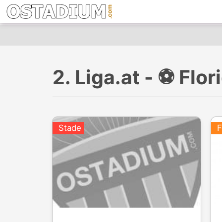
2. Liga.at - ⚽️ Fl
Stade
F