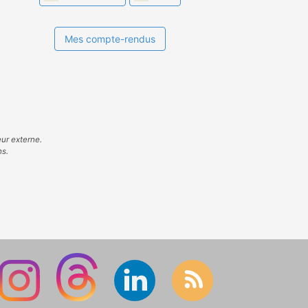
Mes compte-rendus
eur externe.
ns.