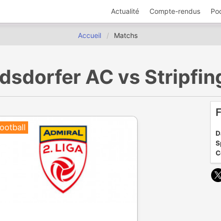
Actualité
Compte-rendus
Po
Accueil
Matchs
oridsdorfer AC vs Stripf
F
ootball
D
S
C