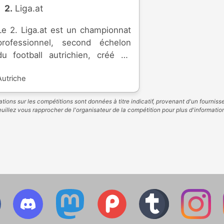
2. Liga.at
Le 2. Liga.at est un championnat
professionnel, second échelon
du football autrichien, créé en
1974. Seize équipes se disputent
Autriche
la montée dans l'élite.
tions sur les compétitions sont données à titre indicatif, provenant d'un fourniss
uillez vous rapprocher de l'organisateur de la compétition pour plus d'informatio