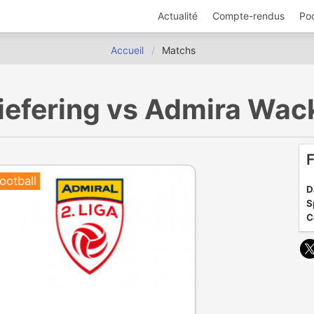
Actualité
Compte-rendus
Po
Accueil
Matchs
C Liefering vs Admira Wa
F
ootball
D
S
C