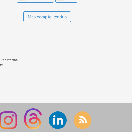
Mes compte-rendus
eur externe.
ns.