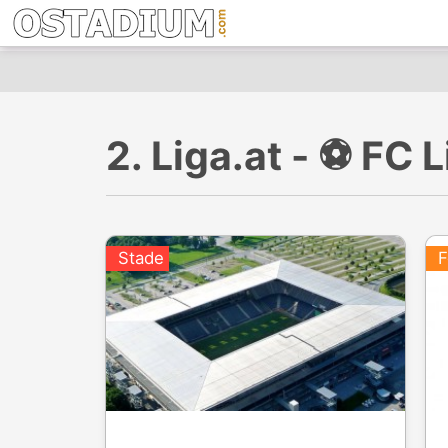
2. Liga.at - ⚽️ F
Stade
F